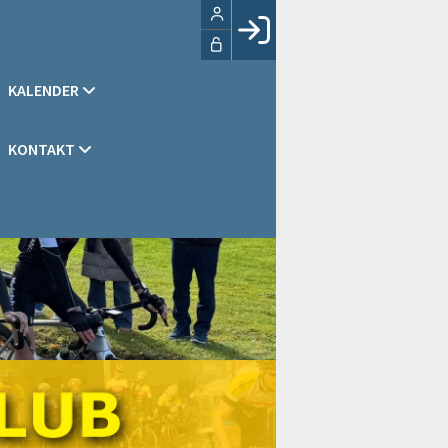
Facebook login
KALENDER
Husk mig
Glemt password
KONTAKT
Opret profil
LOG IND