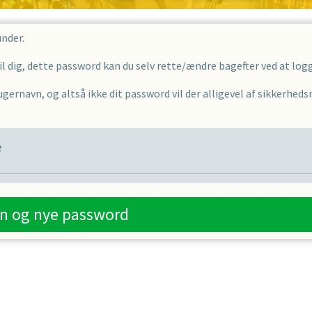
under.
 dig, dette password kan du selv rette/ændre bagefter ved at logge
gernavn, og altså ikke dit password vil der alligevel af sikkerhed
e
n og nye password