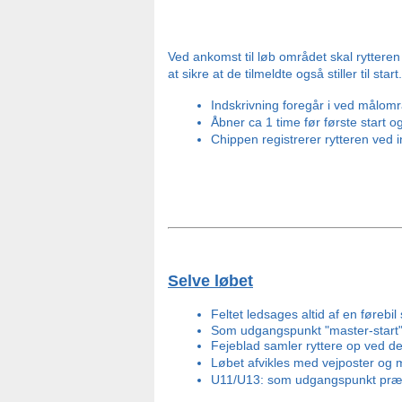
Ved ankomst til løb området skal rytteren “
at sikre at de tilmeldte også stiller til start.
Indskrivning foregår i ved målområ
Åbner ca 1 time før første start 
Chippen registrerer rytteren ved
Selve løbet
Feltet ledsages altid af en førebil 
Som udgangspunkt "master-start" d
Fejeblad samler ryttere op ved def
Løbet afvikles med vejposter og
U11/U13: som udgangspunkt præmi