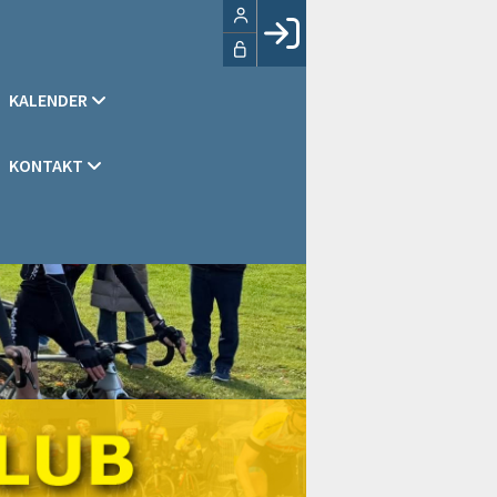
Facebook login
KALENDER
Husk mig
Glemt password
KONTAKT
Opret profil
LOG IND