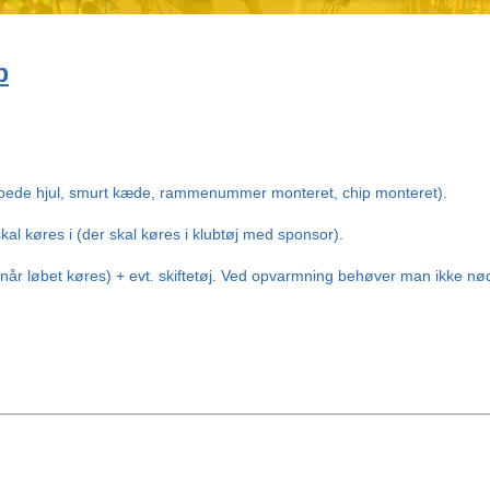
b
umpede hjul, smurt kæde, rammenummer monteret, chip monteret).
al køres i (der skal køres i klubtøj med sponsor).
j når løbet køres) + evt. skiftetøj. Ved opvarmning behøver man ikke nød
                                                                                                     