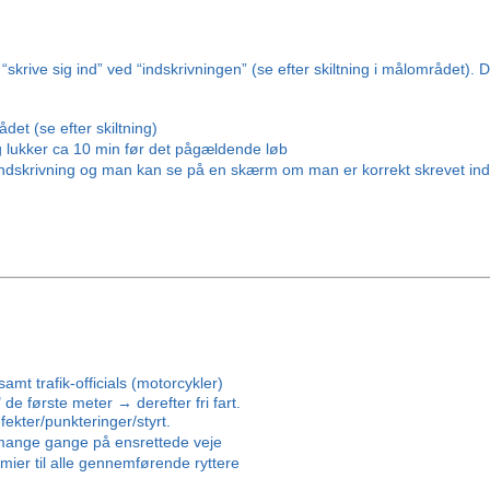
skrive sig ind” ved “indskrivningen” (se efter skiltning i målområdet). De
 
det (se efter skiltning)
og lukker ca 10 min før det pågældende løb
 indskrivning og man kan se på en skærm om man er korrekt skrevet ind
samt trafik-officials (motorcykler)
e første meter → derefter fri fart.
ekter/punkteringer/styrt.
 mange gange på ensrettede veje
er til alle gennemførende ryttere 