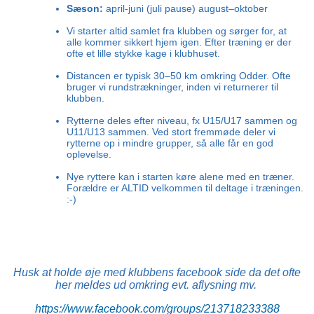
Sæson:
april-juni (juli pause) august–oktober
Vi starter altid samlet fra klubben og sørger for, at
alle kommer sikkert hjem igen. Efter træning er der
ofte et lille stykke kage i klubhuset.
Distancen er typisk 30–50 km omkring Odder. Ofte
bruger vi rundstrækninger, inden vi returnerer til
klubben.
Rytterne deles efter niveau, fx U15/U17 sammen og
U11/U13 sammen. Ved stort fremmøde deler vi
rytterne
op i mindre grupper, så alle får en god
oplevelse
.
Nye ryttere kan i starten køre alene med en træner.
Forældre er ALTID velkommen til deltage i træningen.
:-)
Husk at holde øje med klubbens facebook side da det ofte
her meldes ud omkring evt. aflysning mv.
https://www.facebook.com/groups/213718233388