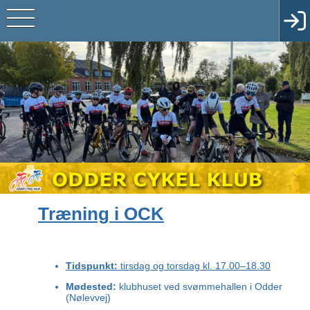
Træning i OCK
Tidspunkt:
tirsdag og torsdag kl. 17.00–18.30
Mødested:
klubhuset ved svømmehallen i Odder
(Nølevvej)