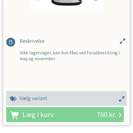
Beskrivelse
Ikke lagervager, kan kun fåes ved forudbestilling i
maj og november
Vælg variant
Læg i kurv
760
kr.