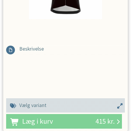
Beskrivelse
Vælg variant
Læg i kurv
415
kr.