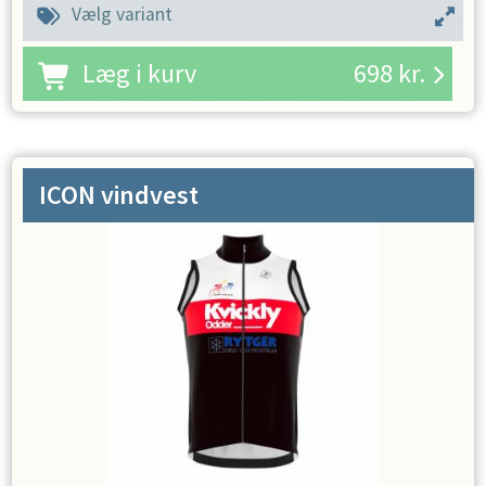
Vælg variant
Læg i kurv
698
kr.
ICON vindvest