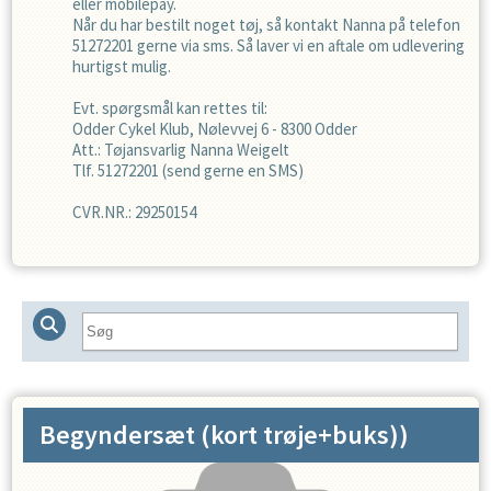
eller mobilepay.
Når du har bestilt noget tøj, så kontakt Nanna på telefon
51272201 gerne via sms. Så laver vi en aftale om udlevering
hurtigst mulig.
Evt. spørgsmål kan rettes til:
Odder Cykel Klub, Nølevvej 6 - 8300 Odder
Att.: Tøjansvarlig Nanna Weigelt
Tlf. 51272201 (send gerne en SMS)
CVR.NR.: 29250154
Begyndersæt (kort trøje+buks))