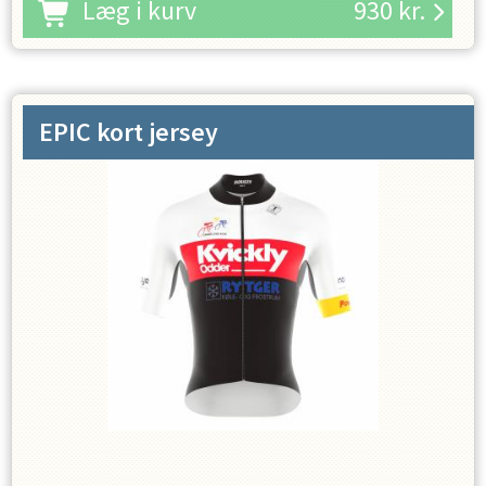
Læg i kurv
930
kr.
EPIC kort jersey