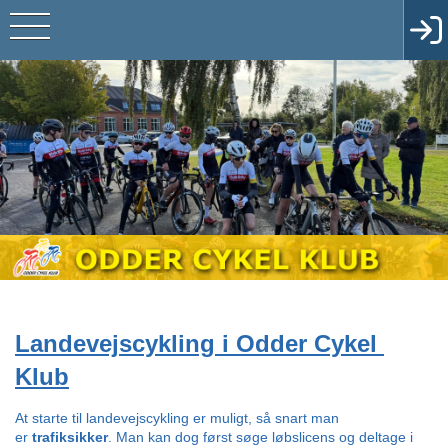
Landevejscykling i Odder Cykel 
Klub
At starte til landevejscykling er muligt, så snart man 
er 
trafiksikker
. Man kan dog først søge løbslicens og deltage i 