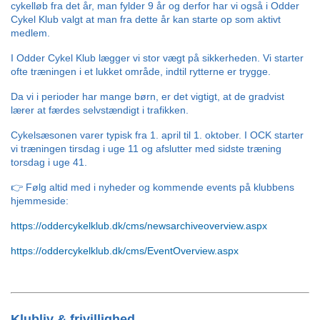
cykelløb fra det år, man fylder 9 år og derfor har vi også i Odder 
Cykel Klub valgt at man fra dette år kan starte op som aktivt 
medlem.
I Odder Cykel Klub lægger vi stor vægt på sikkerheden. Vi starter 
ofte træningen i et lukket område, indtil rytterne er trygge. 
Da vi i perioder har mange børn, er det vigtigt, at de gradvist 
lærer at færdes selvstændigt i trafikken.
Cykelsæsonen varer typisk fra 1. april til 1. oktober. I OCK starter 
vi træningen tirsdag i uge 11 og afslutter med sidste træning 
torsdag i uge 41.
👉 Følg altid med i nyheder og kommende events på klubbens 
hjemmeside:
https://oddercykelklub.dk/cms/newsarchiveoverview.aspx
https://oddercykelklub.dk/cms/EventOverview.aspx
Klubliv & frivillighed