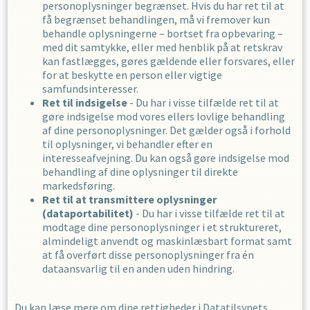
personoplysninger begrænset. Hvis du har ret til at
få begrænset behandlingen, må vi fremover kun
behandle oplysningerne – bortset fra opbevaring –
med dit samtykke, eller med henblik på at retskrav
kan fastlægges, gøres gældende eller forsvares, eller
for at beskytte en person eller vigtige
samfundsinteresser.
Ret til indsigelse
- Du har i visse tilfælde ret til at
gøre indsigelse mod vores ellers lovlige behandling
af dine personoplysninger. Det gælder også i forhold
til oplysninger, vi behandler efter en
interesseafvejning. Du kan også gøre indsigelse mod
behandling af dine oplysninger til direkte
markedsføring.
Ret til at transmittere oplysninger
(dataportabilitet)
- Du har i visse tilfælde ret til at
modtage dine personoplysninger i et struktureret,
almindeligt anvendt og maskinlæsbart format samt
at få overført disse personoplysninger fra én
dataansvarlig til en anden uden hindring.
Du kan læse mere om dine rettigheder i Datatilsynets