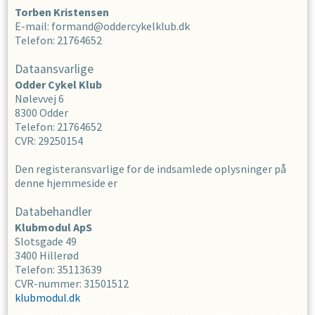
Torben
Kristensen
E-mail
:
formand@oddercykelklub.dk
Telefon
:
21764652
Dataansvarlige
Odder Cykel Klub
Nølevvej 6
8300
Odder
Telefon
:
21764652
CVR
:
29250154
Den registeransvarlige for de indsamlede oplysninger på
denne hjemmeside er
Databehandler
Klubmodul ApS
Slotsgade 49
3400 Hillerød
Telefon: 35113639
CVR-nummer: 31501512
klubmodul.dk