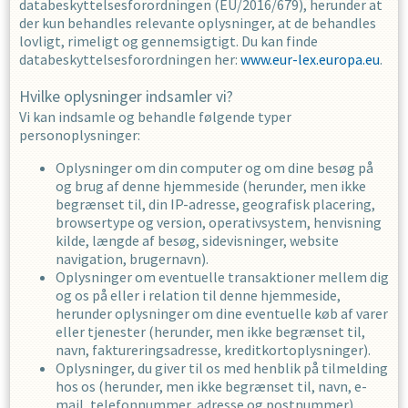
databeskyttelsesforordningen (EU/2016/679), herunder at
der kun behandles relevante oplysninger, at de behandles
lovligt, rimeligt og gennemsigtigt. Du kan finde
databeskyttelsesforordningen her:
www.eur-lex.europa.eu
.
Hvilke oplysninger indsamler vi?
Vi kan indsamle og behandle følgende typer
personoplysninger:
Oplysninger om din computer og om dine besøg på
og brug af denne hjemmeside (herunder, men ikke
begrænset til, din IP-adresse, geografisk placering,
browsertype og version, operativsystem, henvisning
kilde, længde af besøg, sidevisninger, website
navigation, brugernavn).
Oplysninger om eventuelle transaktioner mellem dig
og os på eller i relation til denne hjemmeside,
herunder oplysninger om dine eventuelle køb af varer
eller tjenester (herunder, men ikke begrænset til,
navn, faktureringsadresse, kreditkortoplysninger).
Oplysninger, du giver til os med henblik på tilmelding
hos os (herunder, men ikke begrænset til, navn, e-
mail, telefonnummer, adresse og postnummer).