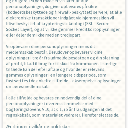
og brugere. På den måde er vi sikret at alle
personoplysninger, du giver opbevares på sikre
(kodeordsbeskyttede og firewall-beskyttet) servere, at alle
elektroniske transaktioner indgået via hjemmesiden vil
blive beskyttet af krypteringsteknologi (SSL - Secure
Socket Layer), og at vi ikke gemmer kreditkortoplysninger
eller deler dem ikke med en tredjepart.
Vi opbevarer dine personoplysninger mens dit
medlemsskab består. Derudover opbevarer vi dine
oplysninger i
tre
år fra udmeldelsesdatoen og din sletning
af profil, bl.a. til brug for tilskud fra kommunen. l særlige
tilfælde kan der efter aftale og hvor der er relevans
gemmes oplysninger i en længere tidsperiode, som
fastsættes i de enkelte tilfælde – eksempelvis oplysninger
om æresmedlemskab.
I alle tilfælde opbevares en nødvendig del af dine
personoplysninger i overensstemmelse med
bogføringslovens § 10, stk. 1, i 5 år fra udgangen af det
regnskabsår, som materialet vedrører. Herefter slettes de.
Ændringer i vilkår og politikker