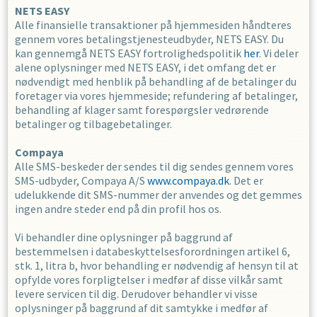
NETS EASY
Alle finansielle transaktioner på hjemmesiden håndteres
gennem vores betalingstjenesteudbyder, NETS EASY. Du
kan gennemgå NETS EASY fortrolighedspolitik
her
. Vi deler
alene oplysninger med NETS EASY, i det omfang det er
nødvendigt med henblik på behandling af de betalinger du
foretager via vores hjemmeside; refundering af betalinger,
behandling af klager samt forespørgsler vedrørende
betalinger og tilbagebetalinger.
Compaya
Alle SMS-beskeder der sendes til dig sendes gennem vores
SMS-udbyder, Compaya A/S
www.compaya.dk
. Det er
udelukkende dit SMS-nummer der anvendes og det gemmes
ingen andre steder end på din profil hos os.
Vi behandler dine oplysninger på baggrund af
bestemmelsen i databeskyttelsesforordningen artikel 6,
stk. 1, litra b, hvor behandling er nødvendig af hensyn til at
opfylde vores forpligtelser i medfør af disse vilkår samt
levere servicen til dig. Derudover behandler vi visse
oplysninger på baggrund af dit samtykke i medfør af