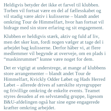
Heldigvis betyder det ikke et farvel til klubben.
Torben vil fortsat være en del af fællesskabet og
vil stadig være aktiv i kulisserne – blandt andet
omkring Tour de Himmelfart, hvor han fortsat vil
bidrage med sin store erfaring og sit engagement.
Klubben er heldigvis stærk, aktiv og fuld af liv,
men det sker kun, fordi nogen vælger at tage del i
arbejdet bag kulisserne. Derfor håber vi, at flere
medlemmer vil begynde at overveje, om en plads i
“maskinrummet” kunne være noget for dem.
Det er vigtigt at understrege, at mange af klubbens
store arrangementer – blandt andet Tour de
Himmelfart, Kvickly Odder Løbet og Hads Herred
Løbet – allerede drives af særskilte styregrupper
og frivillige omkring de enkelte events. Teamet
styres desuden af en selvstændig gruppe, ligesom
B&U-afdelingen også har sine egne engagerede
kræfter omkring arbejdet.