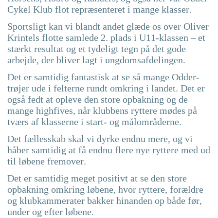
Cykel Klub flot repræsenteret i mange klasser.
Sportsligt kan vi blandt andet glæde os over Oliver
Krintels flotte samlede 2. plads i U11-klassen – et
stærkt resultat og et tydeligt tegn på det gode
arbejde, der bliver lagt i ungdomsafdelingen.
Det er samtidig fantastisk at se så mange Odder-
trøjer ude i felterne rundt omkring i landet. Det er
også fedt at opleve den store opbakning og de
mange highfives, når klubbens ryttere mødes på
tværs af klasserne i start- og målområderne.
Det fællesskab skal vi dyrke endnu mere, og vi
håber samtidig at få endnu flere nye ryttere med ud
til løbene fremover.
Det er samtidig meget positivt at se den store
opbakning omkring løbene, hvor ryttere, forældre
og klubkammerater bakker hinanden op både før,
under og efter løbene.