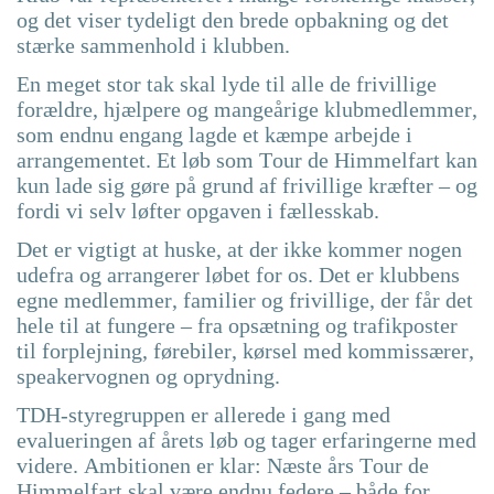
og det viser tydeligt den brede opbakning og det
stærke sammenhold i klubben.
En meget stor tak skal lyde til alle de frivillige
forældre, hjælpere og mangeårige klubmedlemmer,
som endnu engang lagde et kæmpe arbejde i
arrangementet. Et løb som Tour de Himmelfart kan
kun lade sig gøre på grund af frivillige kræfter – og
fordi vi selv løfter opgaven i fællesskab.
Det er vigtigt at huske, at der ikke kommer nogen
udefra og arrangerer løbet for os. Det er klubbens
egne medlemmer, familier og frivillige, der får det
hele til at fungere – fra opsætning og trafikposter
til forplejning, førebiler, kørsel med kommissærer,
speakervognen og oprydning.
TDH-styregruppen er allerede i gang med
evalueringen af årets løb og tager erfaringerne med
videre. Ambitionen er klar: Næste års Tour de
Himmelfart skal være endnu federe – både for